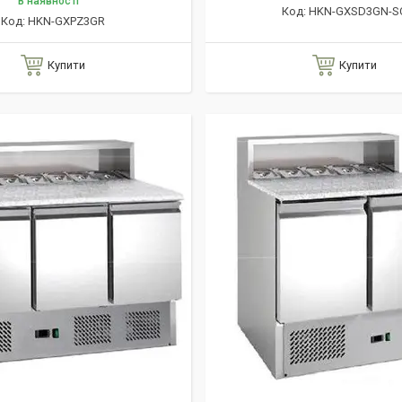
В наявності
HKN-GXSD3GN-S
HKN-GXPZ3GR
Купити
Купити