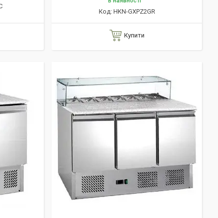
В наявності
C
HKN-GXPZ2GR
Купити