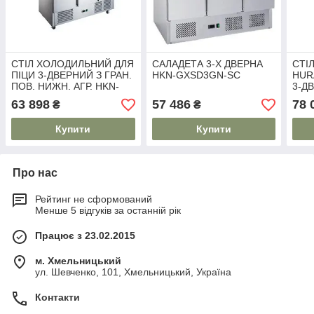
СТІЛ ХОЛОДИЛЬНИЙ ДЛЯ
САЛАДЕТА 3-Х ДВЕРНА
СТІ
ПІЦИ 3-ДВЕРНИЙ З ГРАН.
HKN-GXSD3GN-SC
HUR
ПОВ. НИЖН. АГР. HKN-
3-Д
GXPZ3GR
63 898
57 486
78 
₴
₴
Купити
Купити
Про нас
Рейтинг не сформований
Менше 5 відгуків за останній рік
Працює з 23.02.2015
м. Хмельницький
ул. Шевченко, 101, Хмельницький, Україна
Контакти