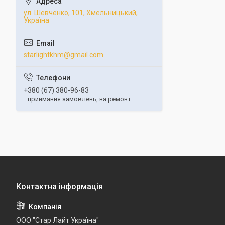
ул. Шевченко, 101, Хмельницький,
Україна
starlightkhm@gmail.com
+380 (67) 380-96-83
приймання замовлень, на ремонт
ООО "Стар Лайт Україна"