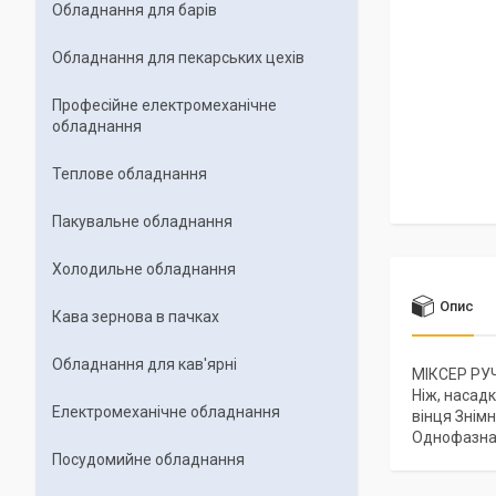
Обладнання для барів
Обладнання для пекарських цехiв
Професійне електромеханічне
обладнання
Теплове обладнання
Пакувальне обладнання
Холодильне обладнання
Опис
Кава зернова в пачках
Обладнання для кав'ярні
МІКСЕР РУЧ
Ніж, насад
Електромеханічне обладнання
вінця Знімн
Однофазна 2
Посудомийне обладнання