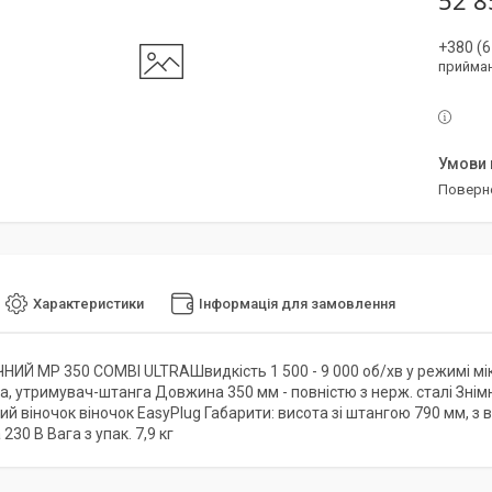
52 8
+380 (6
прийман
поверн
Характеристики
Інформація для замовлення
НИЙ MP 350 COMBI ULTRAШвидкість 1 500 - 9 000 об/хв у режимі мік
ка, утримувач-штанга Довжина 350 мм - повністю з нерж. сталі Зні
ий віночок віночок EasyPlug Габарити: висота зі штангою 790 мм, з
30 В Вага з упак. 7,9 кг