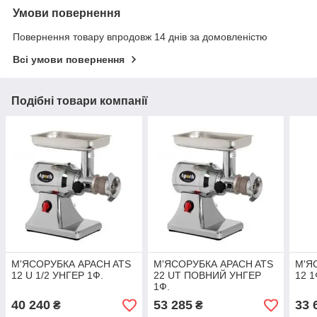
Умови повернення
Повернення товару впродовж 14 днів за домовленістю
Всі умови повернення
Подібні товари компанії
М'ЯСОРУБКА APACH ATS
М'ЯСОРУБКА APACH ATS
М'Я
12 U 1/2 УНГЕР 1Ф.
22 UT ПОВНИЙ УНГЕР
12 1
1Ф.
40 240
53 285
33 
₴
₴