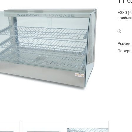
11 6
+380 (6
прийман
поверн