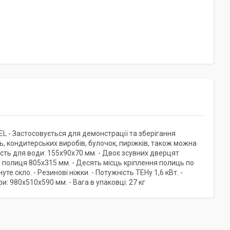
 - Застосовується для демонстрації та зберігання
ь, кондитерських виробів, булочок, пиріжків, також можна
ність для води: 155х90х70 мм. - Двоє зсувних дверцят
 полиця 805х315 мм. - Десять місць кріплення полиць по
те скло. - Резинові ніжки. - Потужність ТЕНу 1,6 кВт. -
и: 980х510х590 мм. - Вага в упаковці: 27 кг