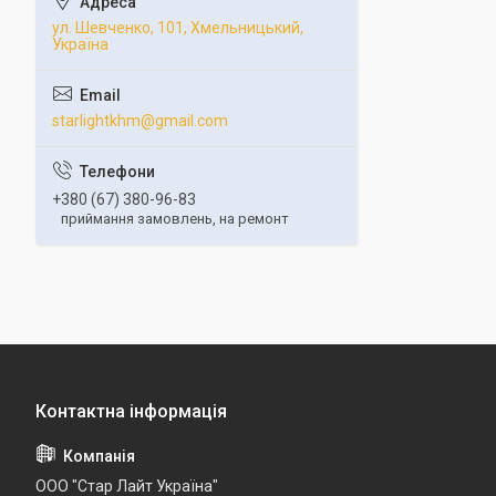
ул. Шевченко, 101, Хмельницький,
Україна
starlightkhm@gmail.com
+380 (67) 380-96-83
приймання замовлень, на ремонт
ООО "Стар Лайт Україна"