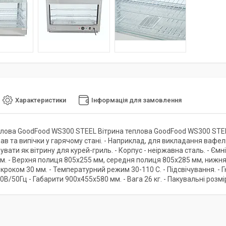
Характеристики
Інформація для замовлення
плова GoodFood WS300 STEEL Вітрина теплова GoodFood WS300 STEEL
ав та випічки у гарячому стані. - Наприклад, для викладання вафел
вати як вітрину для курей-гриль. - Корпус - неіржавна сталь. - Єм
м. - Верхня полиця 805х255 мм, середня полиця 805х285 мм, нижня
 кроком 30 мм. - Температурний режим 30-110 С. - Підсвічування. - Гну
0В/50Гц - Габарити 900х455х580 мм. - Вага 26 кг. - Пакувальні розмір