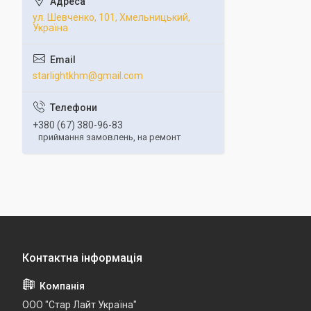
ул. Шевченко, 101, Хмельницький,
Україна
starlightkhm@gmail.com
+380 (67) 380-96-83
приймання замовлень, на ремонт
ООО "Стар Лайт Україна"