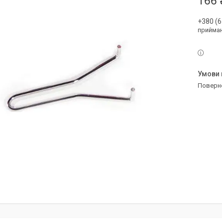
166 
+380 (6
прийман
поверн