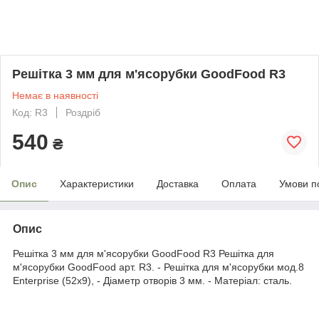
Решітка 3 мм для м'ясорубки GoodFood R3
Немає в наявності
Код: R3
Роздріб
540
₴
Опис
Характеристики
Доставка
Оплата
Умови п
Опис
Решітка 3 мм для м'ясорубки GoodFood R3 Решітка для
м'ясорубки GoodFood арт. R3. - Решітка для м'ясорубки мод.8
Enterprise (52х9), - Діаметр отворів 3 мм. - Матеріал: сталь.