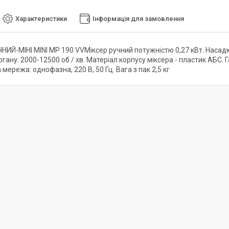
Характеристики
Інформація для замовлення
НИЙ-МІНІ MINI MP 190 VVМіксер ручний потужністю 0,27 кВт. Насад
гану: 2000-12500 об / хв. Матеріал корпусу міксера - пластик АБС.
мережа: однофазна, 220 В, 50 Гц. Вага з пак 2,5 кг