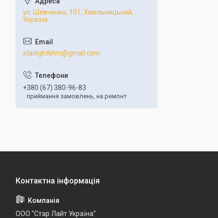
ул. Шевченко, 101, Хмельницький,
Україна
starlightkhm@gmail.com
+380 (67) 380-96-83
приймання замовлень, на ремонт
ООО "Стар Лайт Україна"