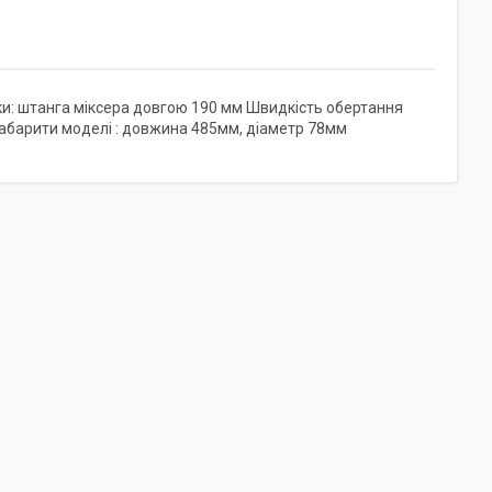
ки: штанга міксера довгою 190 мм Швидкість обертання
 Габарити моделі : довжина 485мм, діаметр 78мм