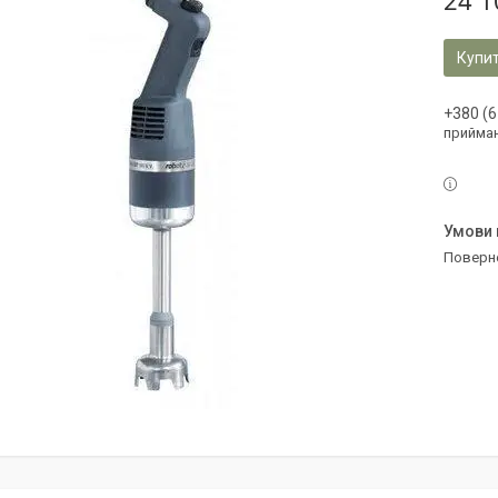
24 1
Купи
+380 (6
прийман
поверн