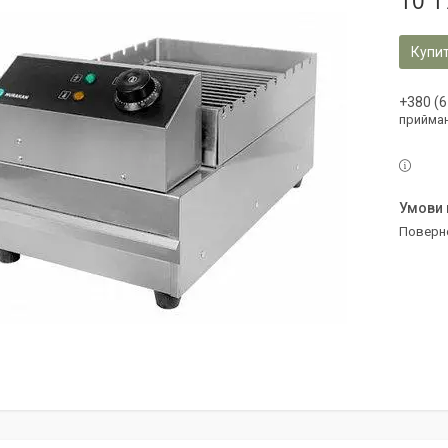
10 1
Купи
+380 (6
прийман
поверн