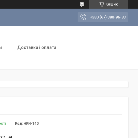
Кошик
+380 (67) 380-96-83
и
Доставка і оплата
ості
Код:
HKN-140