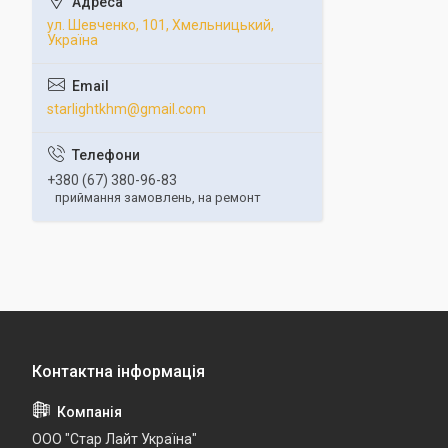
ул. Шевченко, 101, Хмельницький,
Україна
starlightkhm@gmail.com
+380 (67) 380-96-83
приймання замовлень, на ремонт
ООО "Стар Лайт Україна"