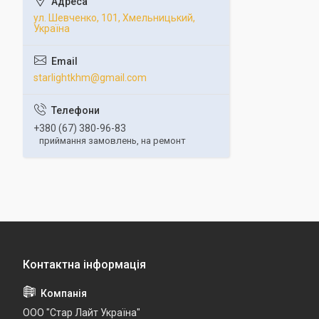
ул. Шевченко, 101, Хмельницький,
Україна
starlightkhm@gmail.com
+380 (67) 380-96-83
приймання замовлень, на ремонт
ООО "Стар Лайт Україна"