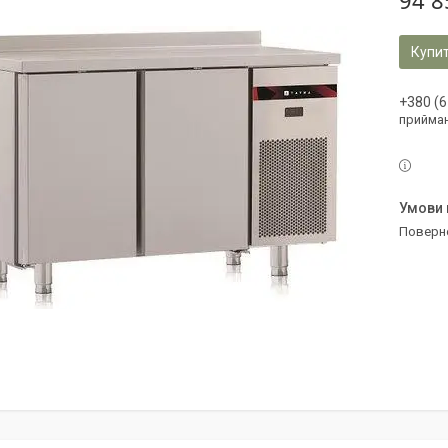
94 8
Купи
+380 (6
прийман
поверн