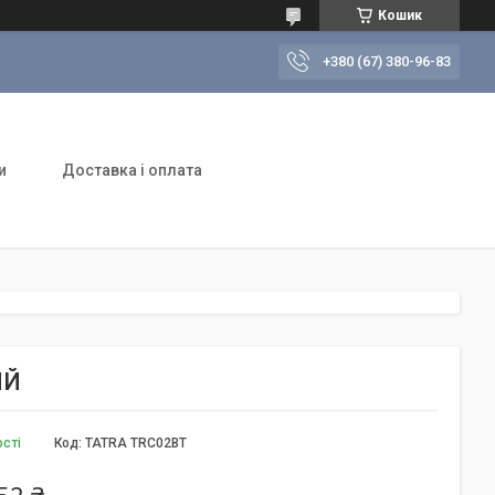
Кошик
+380 (67) 380-96-83
и
Доставка і оплата
ИЙ
ості
Код:
TATRA TRC02BT