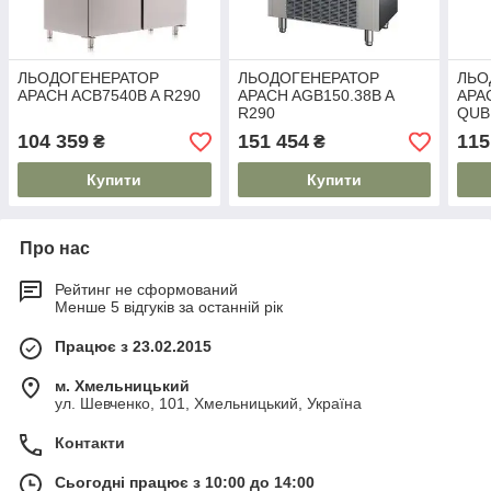
ЛЬОДОГЕНЕРАТОР
ЛЬОДОГЕНЕРАТОР
ЛЬО
APACH ACB7540B A R290
APACH AGB150.38B A
APAC
R290
QUB
104 359
151 454
115
₴
₴
Купити
Купити
Про нас
Рейтинг не сформований
Менше 5 відгуків за останній рік
Працює з 23.02.2015
м. Хмельницький
ул. Шевченко, 101, Хмельницький, Україна
Контакти
Сьогодні працює з 10:00 до 14:00