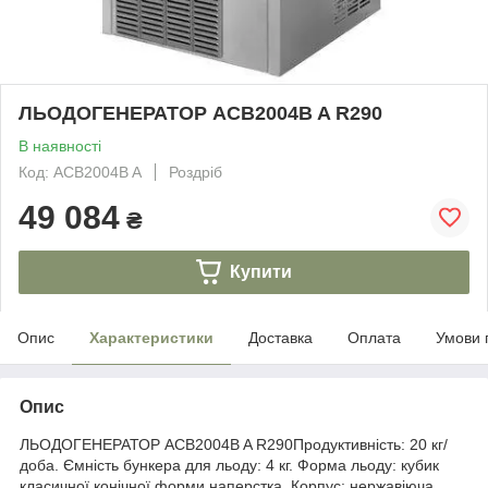
ЛЬОДОГЕНЕРАТОР ACB2004B A R290
В наявності
Код: ACB2004B A
Роздріб
49 084
₴
Купити
Опис
Характеристики
Доставка
Оплата
Умови 
Опис
ЛЬОДОГЕНЕРАТОР ACB2004B A R290Продуктивність: 20 кг/
доба. Ємність бункера для льоду: 4 кг. Форма льоду: кубик
класичної конічної форми наперстка. Корпус: нержавіюча